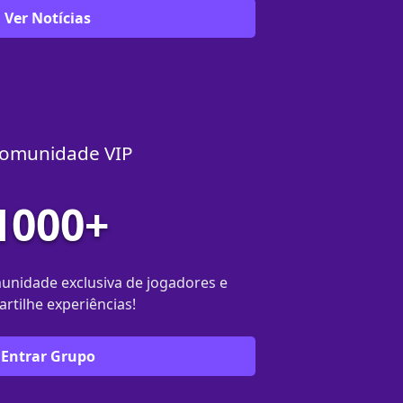
Ver Notícias
Comunidade VIP
1000+
unidade exclusiva de jogadores e
rtilhe experiências!
Entrar Grupo