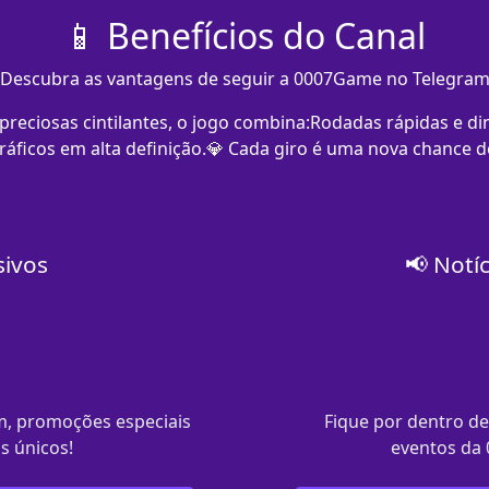
📱 Benefícios do Canal
Descubra as vantagens de seguir a 0007Game no Telegra
eciosas cintilantes, o jogo combina:Rodadas rápidas e d
ráficos em alta definição.💎 Cada giro é uma nova chance de
sivos
📢 Notí
m, promoções especiais
Fique por dentro d
s únicos!
eventos da