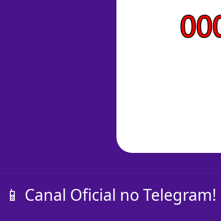
📱 Canal Oficial no Telegram!