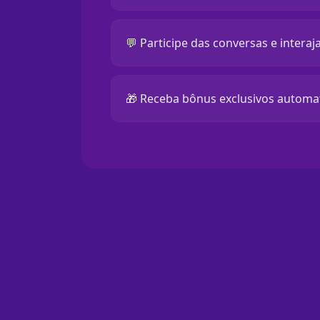
💬 Participe das conversas e interaj
🎁 Receba bônus exclusivos autom