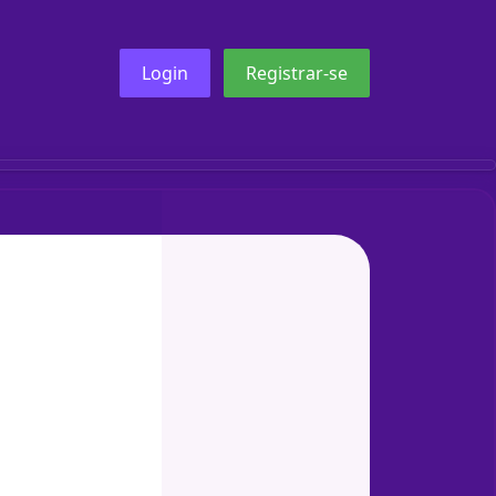
Login
Registrar-se