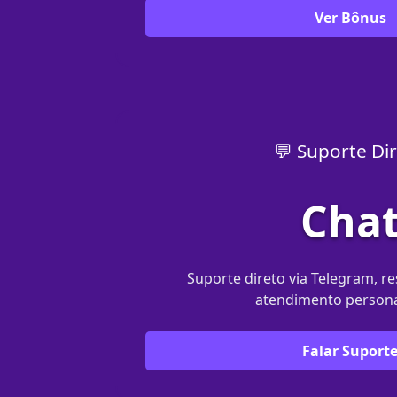
Ver Bônus
💬 Suporte Di
Cha
Suporte direto via Telegram, r
atendimento persona
Falar Suport