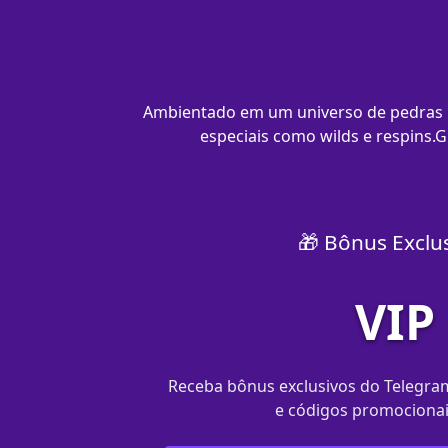
Ambientado em um universo de pedras pr
especiais como wilds e respins.G
🎁 Bônus Exclu
VIP
Receba bônus exclusivos do Telegra
e códigos promocionai