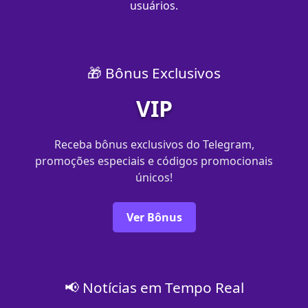
usuários.
🎁 Bônus Exclusivos
VIP
Receba bônus exclusivos do Telegram,
promoções especiais e códigos promocionais
únicos!
Ver Bônus
📢 Notícias em Tempo Real