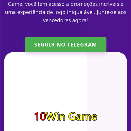
Game, você tem acesso a promoções incríveis e
uma experiência de jogo inigualável. Junte-se aos
vencedores agora!
SEGUIR NO TELEGRAM