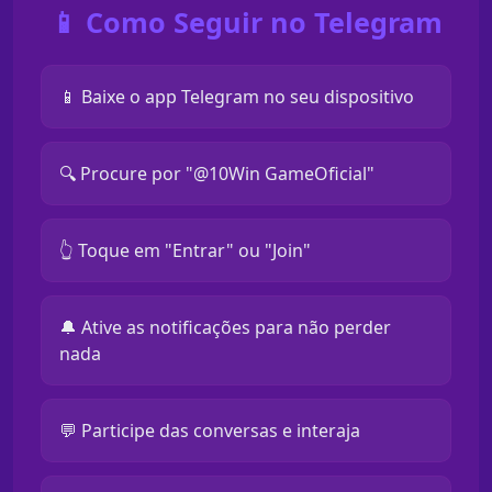
📱 Como Seguir no Telegram
📱 Baixe o app Telegram no seu dispositivo
🔍 Procure por "@10Win GameOficial"
👆 Toque em "Entrar" ou "Join"
🔔 Ative as notificações para não perder
nada
💬 Participe das conversas e interaja