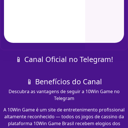
📱 Canal Oficial no Telegram!
📱 Benefícios do Canal
Descubra as vantagens de seguir a 10Win Game no
Telegram
A 10Win Game é um site de entretenimento profissional
altamente reconhecido — todos os jogos de cassino da
plataforma 10Win Game Brasil recebem elogios dos