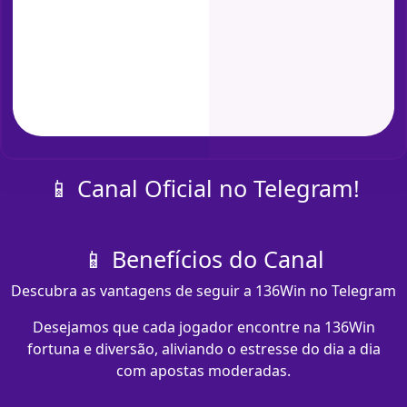
📱 Canal Oficial no Telegram!
📱 Benefícios do Canal
Descubra as vantagens de seguir a 136Win no Telegram
Desejamos que cada jogador encontre na 136Win
fortuna e diversão, aliviando o estresse do dia a dia
com apostas moderadas.