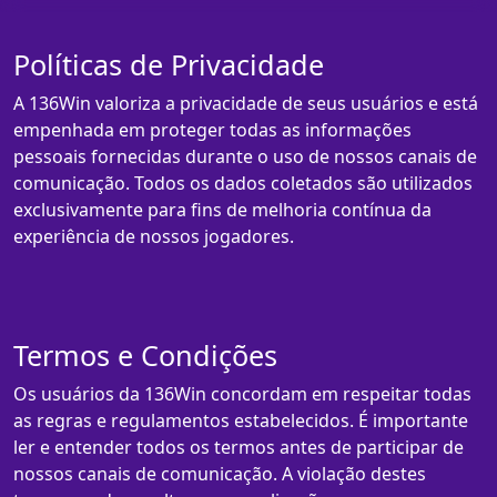
Políticas de Privacidade
A 136Win valoriza a privacidade de seus usuários e está
empenhada em proteger todas as informações
pessoais fornecidas durante o uso de nossos canais de
comunicação. Todos os dados coletados são utilizados
exclusivamente para fins de melhoria contínua da
experiência de nossos jogadores.
Termos e Condições
Os usuários da 136Win concordam em respeitar todas
as regras e regulamentos estabelecidos. É importante
ler e entender todos os termos antes de participar de
nossos canais de comunicação. A violação destes