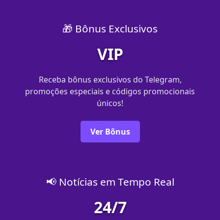
🎁 Bônus Exclusivos
VIP
Receba bônus exclusivos do Telegram,
promoções especiais e códigos promocionais
únicos!
Ver Bônus
📢 Notícias em Tempo Real
24/7