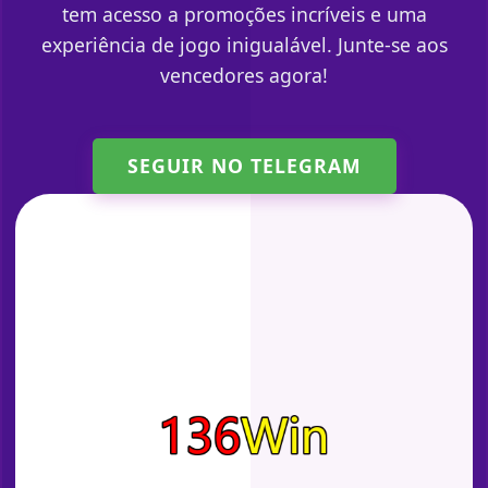
tem acesso a promoções incríveis e uma
experiência de jogo inigualável. Junte-se aos
vencedores agora!
SEGUIR NO TELEGRAM