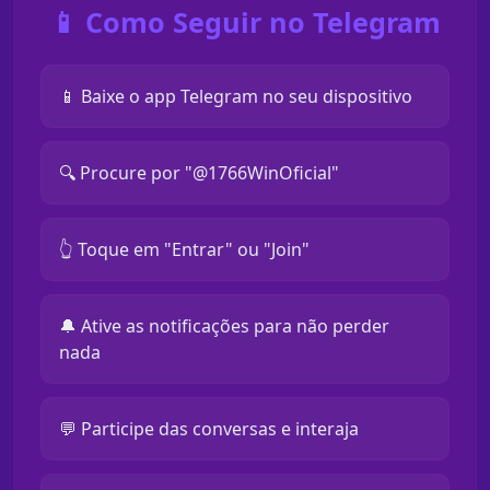
📱 Como Seguir no Telegram
📱 Baixe o app Telegram no seu dispositivo
🔍 Procure por "@1766WinOficial"
👆 Toque em "Entrar" ou "Join"
🔔 Ative as notificações para não perder
nada
💬 Participe das conversas e interaja