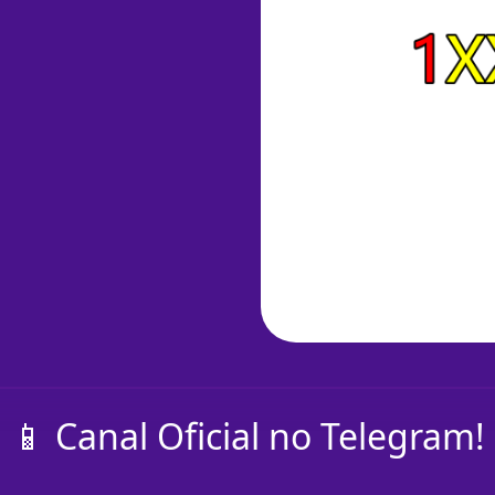
📱 Canal Oficial no Telegram!