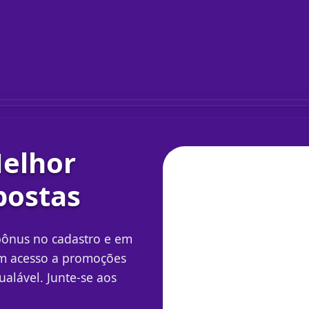
elhor
postas
bônus no cadastro e em
em acesso a promoções
ualável. Junte-se aos