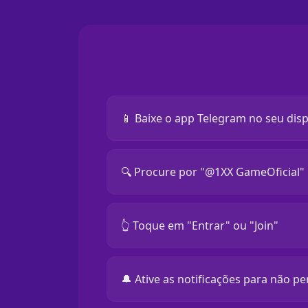
📱 Baixe o app Telegram no seu disp
🔍 Procure por "@1XX GameOficial"
👆 Toque em "Entrar" ou "Join"
🔔 Ative as notificações para não p