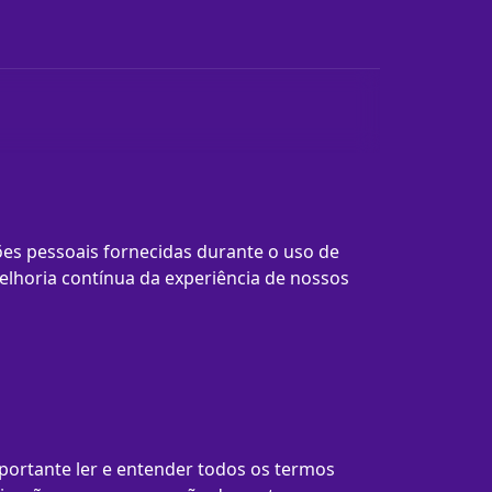
es pessoais fornecidas durante o uso de
elhoria contínua da experiência de nossos
portante ler e entender todos os termos