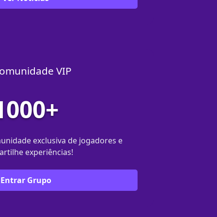
Comunidade VIP
1000+
unidade exclusiva de jogadores e
rtilhe experiências!
Entrar Grupo