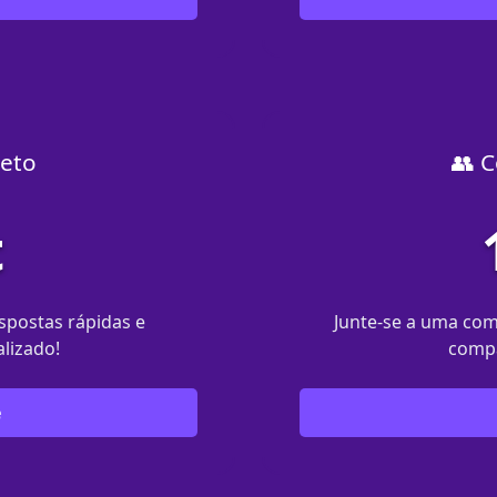
reto
👥 
t
espostas rápidas e
Junte-se a uma com
lizado!
compa
e