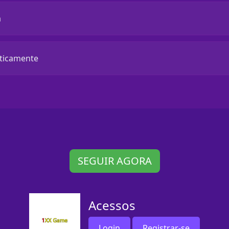
a
aticamente
SEGUIR AGORA
Acessos
Login
Registrar-se