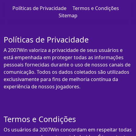
Políticas de Privacidade
Termos e Condições
Sitemap
Políticas de Privacidade
A 2007Win valoriza a privacidade de seus usuários e
está empenhada em proteger todas as informações
pessoais fornecidas durante o uso de nossos canais de
comunicação. Todos os dados coletados são utilizados
exclusivamente para fins de melhoria contínua da
experiência de nossos jogadores.
Termos e Condições
Os usuários da 2007Win concordam em respeitar todas