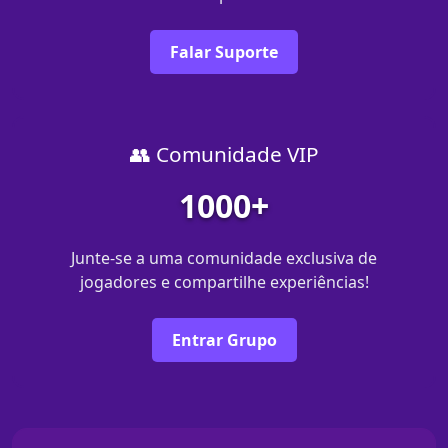
Falar Suporte
👥 Comunidade VIP
1000+
Junte-se a uma comunidade exclusiva de
jogadores e compartilhe experiências!
Entrar Grupo