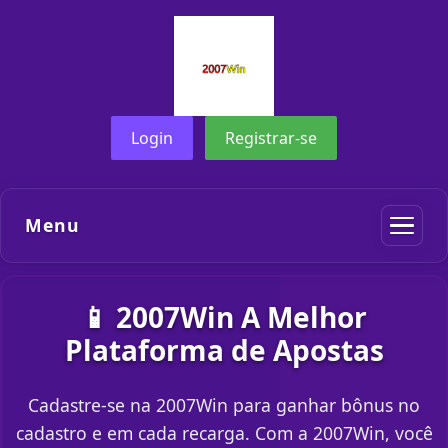
Login
Registrar-se
Menu
📱 2007Win A Melhor
Plataforma de Apostas
Cadastre-se na 2007Win para ganhar bônus no
cadastro e em cada recarga. Com a 2007Win, você