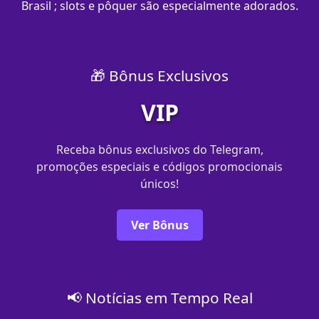
Brasil ; slots e pôquer são especialmente adorados.
🎁 Bônus Exclusivos
VIP
Receba bônus exclusivos do Telegram,
promoções especiais e códigos promocionais
únicos!
Ver Bônus
📢 Notícias em Tempo Real