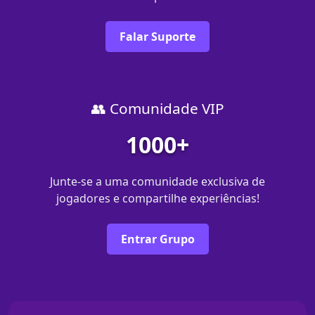
Falar Suporte
👥 Comunidade VIP
1000+
Junte-se a uma comunidade exclusiva de
jogadores e compartilhe experiências!
Entrar Grupo