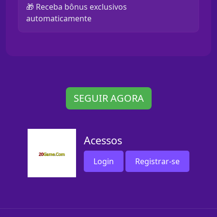
🎁 Receba bônus exclusivos
automaticamente
SEGUIR AGORA
Acessos
Login
Registrar-se