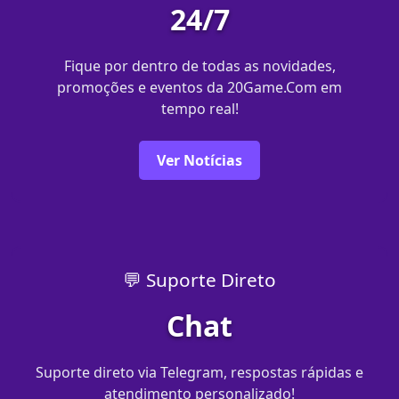
24/7
Fique por dentro de todas as novidades,
promoções e eventos da 20Game.Com em
tempo real!
Ver Notícias
💬 Suporte Direto
Chat
Suporte direto via Telegram, respostas rápidas e
atendimento personalizado!