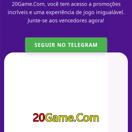
20Game.Com, você tem acesso a promoções
incríveis e uma experiência de jogo inigualável.
Junte-se aos vencedores agora!
SEGUIR NO TELEGRAM