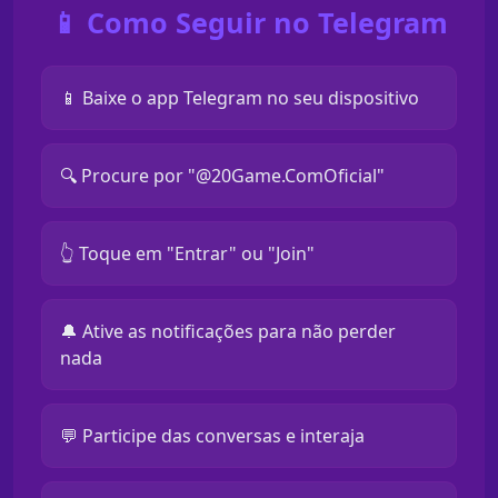
📱 Como Seguir no Telegram
📱 Baixe o app Telegram no seu dispositivo
🔍 Procure por "@20Game.ComOficial"
👆 Toque em "Entrar" ou "Join"
🔔 Ative as notificações para não perder
nada
💬 Participe das conversas e interaja