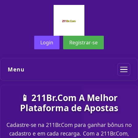
Login
Registrar-se
Menu
📱 211Br.Com A Melhor
Plataforma de Apostas
Cadastre-se na 211Br.Com para ganhar bônus no
cadastro e em cada recarga. Com a 211Br.Com,