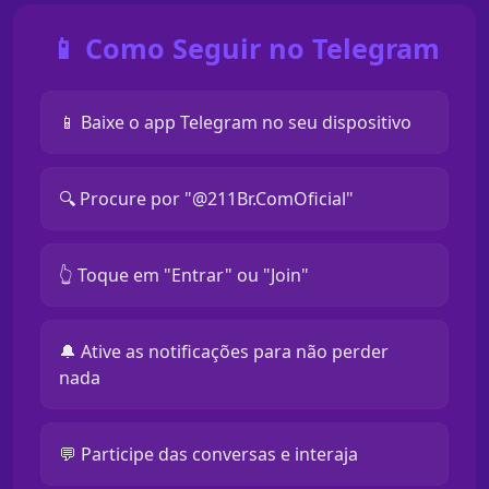
📱 Como Seguir no Telegram
📱 Baixe o app Telegram no seu dispositivo
🔍 Procure por "@211Br.ComOficial"
👆 Toque em "Entrar" ou "Join"
🔔 Ative as notificações para não perder
nada
💬 Participe das conversas e interaja