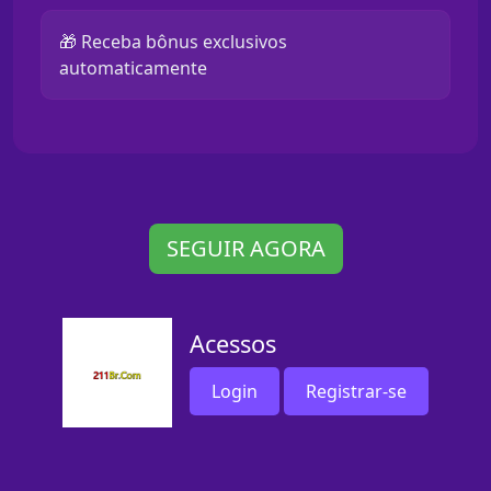
🎁 Receba bônus exclusivos
automaticamente
SEGUIR AGORA
Acessos
Login
Registrar-se