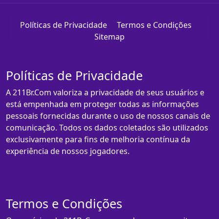
Políticas de Privacidade
Termos e Condições
Sitemap
Políticas de Privacidade
A 211Br.Com valoriza a privacidade de seus usuários e
está empenhada em proteger todas as informações
pessoais fornecidas durante o uso de nossos canais de
comunicação. Todos os dados coletados são utilizados
exclusivamente para fins de melhoria contínua da
experiência de nossos jogadores.
Termos e Condições