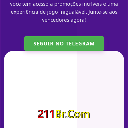
você tem acesso a promoções incríveis e uma
experiência de jogo inigualável. Junte-se aos
vencedores agora!
SEGUIR NO TELEGRAM