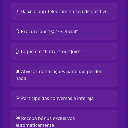
📱 Baixe o app Telegram no seu dispositivo
🔍 Procure por "@27BOficial"
👆 Toque em "Entrar" ou "Join"
🔔 Ative as notificações para não perder
nada
💬 Participe das conversas e interaja
🎁 Receba bônus exclusivos
automaticamente