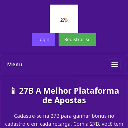
Login
Registrar-se
Menu
📱 27B A Melhor Plataforma
de Apostas
Cadastre-se na 27B para ganhar bônus no
cadastro e em cada recarga. Com a 27B, você tem