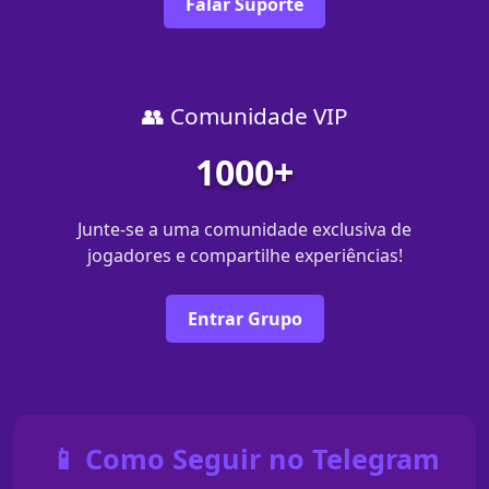
Falar Suporte
👥 Comunidade VIP
1000+
Junte-se a uma comunidade exclusiva de
jogadores e compartilhe experiências!
Entrar Grupo
📱 Como Seguir no Telegram