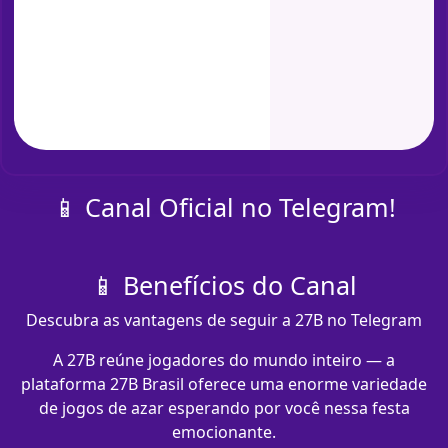
📱 Canal Oficial no Telegram!
📱 Benefícios do Canal
Descubra as vantagens de seguir a 27B no Telegram
A 27B reúne jogadores do mundo inteiro — a
plataforma 27B Brasil oferece uma enorme variedade
de jogos de azar esperando por você nessa festa
emocionante.