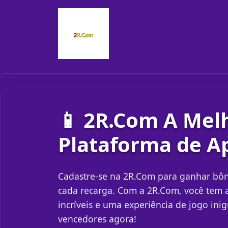
📱 2R.Com A Mel
Plataforma de A
Cadastre-se na 2R.Com para ganhar bôn
cada recarga. Com a 2R.Com, você tem 
incríveis e uma experiência de jogo inig
vencedores agora!