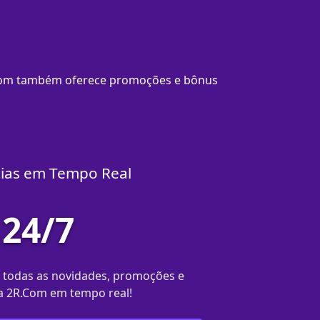
2R.Com também oferece promoções e bônus
cias em Tempo Real
24/7
e todas as novidades, promoções e
a 2R.Com em tempo real!