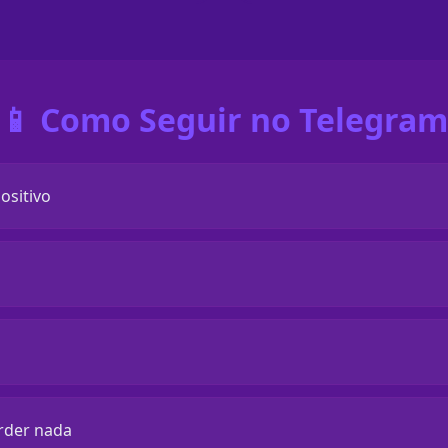
📱 Como Seguir no Telegram
ositivo
erder nada