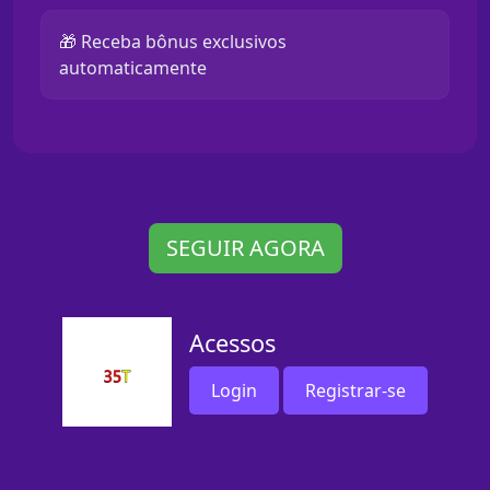
🎁 Receba bônus exclusivos
automaticamente
SEGUIR AGORA
Acessos
Login
Registrar-se