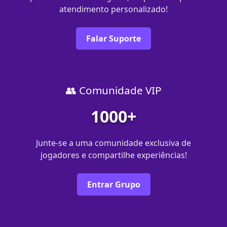
atendimento personalizado!
Falar Suporte
👥 Comunidade VIP
1000+
Junte-se a uma comunidade exclusiva de
jogadores e compartilhe experiências!
Entrar Grupo