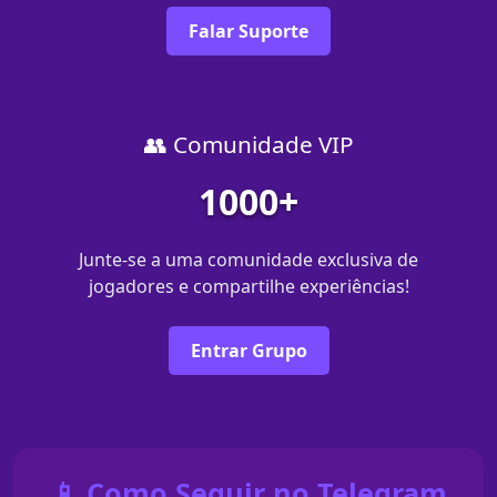
Falar Suporte
👥 Comunidade VIP
1000+
Junte-se a uma comunidade exclusiva de
jogadores e compartilhe experiências!
Entrar Grupo
📱 Como Seguir no Telegram