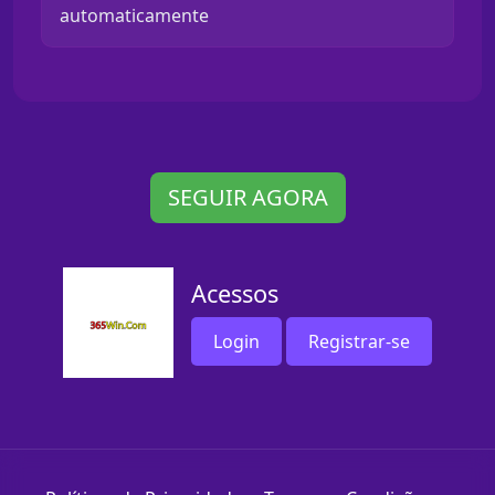
automaticamente
SEGUIR AGORA
Acessos
Login
Registrar-se