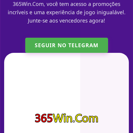
365Win.Com, você tem acesso a promoções
incríveis e uma experiência de jogo inigualável.
Junte-se aos vencedores agora!
SEGUIR NO TELEGRAM