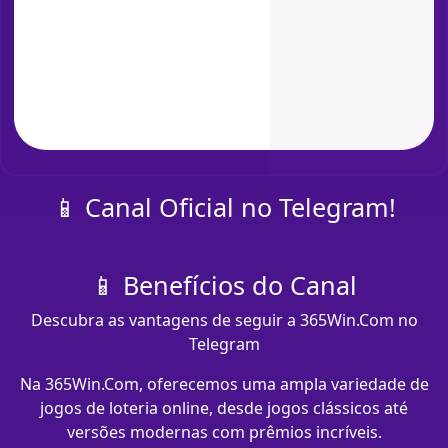
📱 Canal Oficial no Telegram!
📱 Benefícios do Canal
Descubra as vantagens de seguir a 365Win.Com no
Telegram
Na 365Win.Com, oferecemos uma ampla variedade de
jogos de loteria online, desde jogos clássicos até
versões modernas com prêmios incríveis.