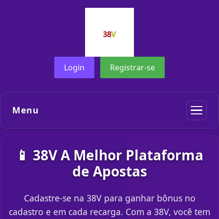
Login
Registrar-se
Menu
📱 38V A Melhor Plataforma
de Apostas
Cadastre-se na 38V para ganhar bônus no
cadastro e em cada recarga. Com a 38V, você tem