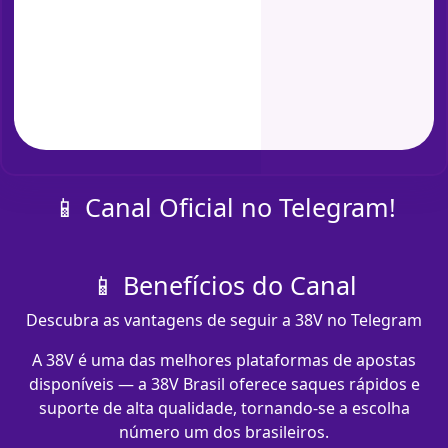
📱 Canal Oficial no Telegram!
📱 Benefícios do Canal
Descubra as vantagens de seguir a 38V no Telegram
A 38V é uma das melhores plataformas de apostas
disponíveis — a 38V Brasil oferece saques rápidos e
suporte de alta qualidade, tornando-se a escolha
número um dos brasileiros.