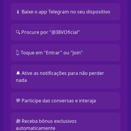
📱 Baixe o app Telegram no seu dispositivo
🔍 Procure por "@38VOficial"
👆 Toque em "Entrar" ou "Join"
🔔 Ative as notificações para não perder
nada
💬 Participe das conversas e interaja
🎁 Receba bônus exclusivos
automaticamente