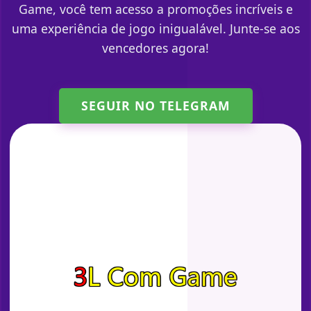
Game, você tem acesso a promoções incríveis e
uma experiência de jogo inigualável. Junte-se aos
vencedores agora!
SEGUIR NO TELEGRAM