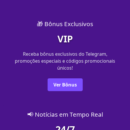
🎁 Bônus Exclusivos
VIP
Receba bônus exclusivos do Telegram,
promoções especiais e códigos promocionais
únicos!
Ver Bônus
📢 Notícias em Tempo Real
24/7