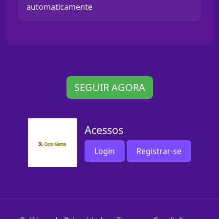
automaticamente
SEGUIR AGORA
Acessos
Login
Registrar-se