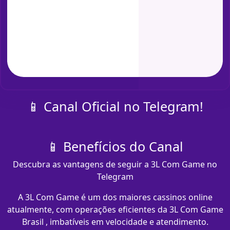
📱 Canal Oficial no Telegram!
📱 Benefícios do Canal
Descubra as vantagens de seguir a 3L Com Game no
Telegram
A 3L Com Game é um dos maiores cassinos online
atualmente, com operações eficientes da 3L Com Game
Brasil , imbatíveis em velocidade e atendimento.