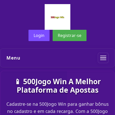
Login
Registrar-se
Menu
📱 500Jogo Win A Melhor
Plataforma de Apostas
Cadastre-se na 500Jogo Win para ganhar bônus
no cadastro e em cada recarga. Com a 500Jogo