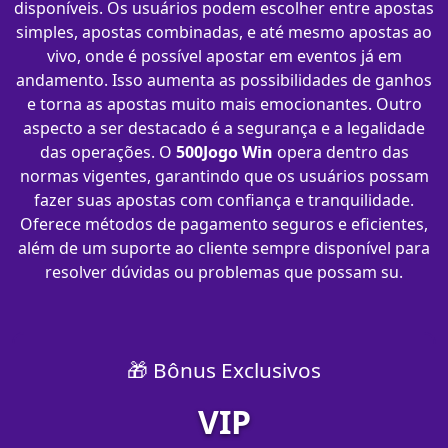
disponíveis. Os usuários podem escolher entre apostas
simples, apostas combinadas, e até mesmo apostas ao
vivo, onde é possível apostar em eventos já em
andamento. Isso aumenta as possibilidades de ganhos
e torna as apostas muito mais emocionantes. Outro
aspecto a ser destacado é a segurança e a legalidade
das operações. O
500Jogo Win
opera dentro das
normas vigentes, garantindo que os usuários possam
fazer suas apostas com confiança e tranquilidade.
Oferece métodos de pagamento seguros e eficientes,
além de um suporte ao cliente sempre disponível para
resolver dúvidas ou problemas que possam su.
🎁 Bônus Exclusivos
VIP