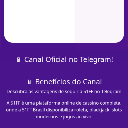
📱 Canal Oficial no Telegram!
📱 Benefícios do Canal
Descubra as vantagens de seguir a 51FF no Telegram
A 51FF é uma plataforma online de cassino completa,
onde a 51FF Brasil disponibiliza roleta, blackjack, slots
modernos e jogos ao vivo.