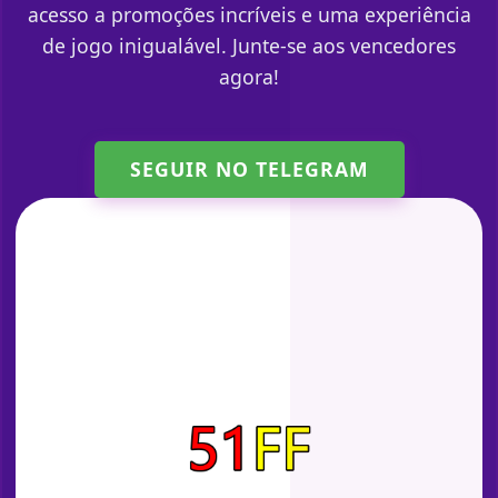
acesso a promoções incríveis e uma experiência
de jogo inigualável. Junte-se aos vencedores
agora!
SEGUIR NO TELEGRAM