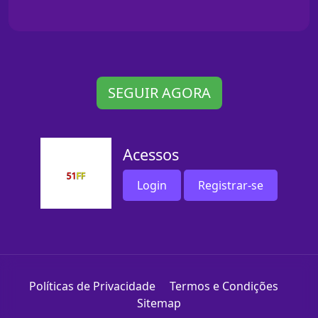
SEGUIR AGORA
Acessos
Login
Registrar-se
Políticas de Privacidade
Termos e Condições
Sitemap