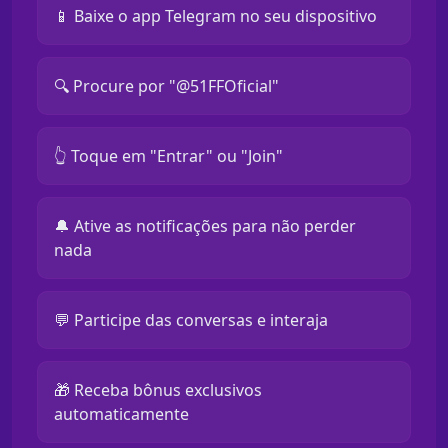
📱 Baixe o app Telegram no seu dispositivo
🔍 Procure por "@51FFOficial"
👆 Toque em "Entrar" ou "Join"
🔔 Ative as notificações para não perder
nada
💬 Participe das conversas e interaja
🎁 Receba bônus exclusivos
automaticamente