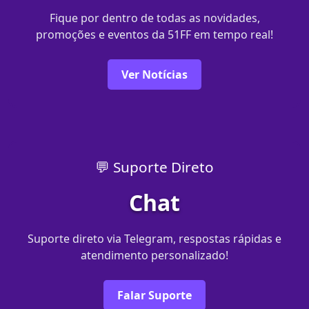
Fique por dentro de todas as novidades,
promoções e eventos da 51FF em tempo real!
Ver Notícias
💬 Suporte Direto
Chat
Suporte direto via Telegram, respostas rápidas e
atendimento personalizado!
Falar Suporte