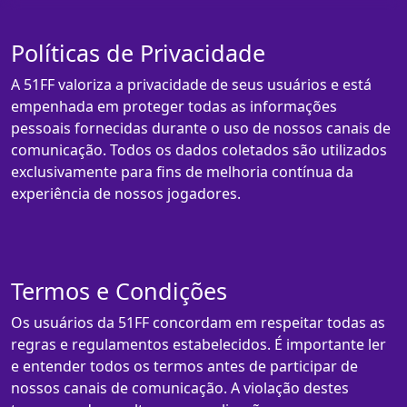
Políticas de Privacidade
A 51FF valoriza a privacidade de seus usuários e está
empenhada em proteger todas as informações
pessoais fornecidas durante o uso de nossos canais de
comunicação. Todos os dados coletados são utilizados
exclusivamente para fins de melhoria contínua da
experiência de nossos jogadores.
Termos e Condições
Os usuários da 51FF concordam em respeitar todas as
regras e regulamentos estabelecidos. É importante ler
e entender todos os termos antes de participar de
nossos canais de comunicação. A violação destes