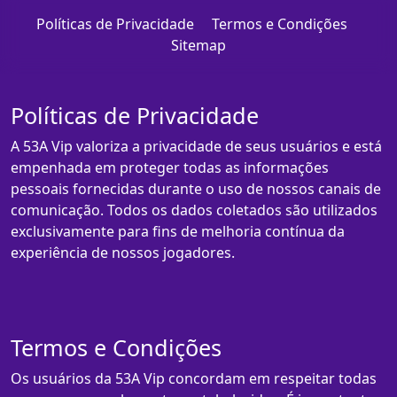
Políticas de Privacidade
Termos e Condições
Sitemap
Políticas de Privacidade
A 53A Vip valoriza a privacidade de seus usuários e está
empenhada em proteger todas as informações
pessoais fornecidas durante o uso de nossos canais de
comunicação. Todos os dados coletados são utilizados
exclusivamente para fins de melhoria contínua da
experiência de nossos jogadores.
Termos e Condições
Os usuários da 53A Vip concordam em respeitar todas