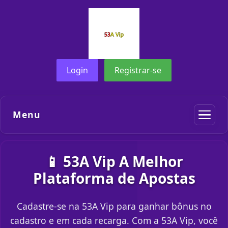
Login
Registrar-se
Menu
📱 53A Vip A Melhor
Plataforma de Apostas
Cadastre-se na 53A Vip para ganhar bônus no
cadastro e em cada recarga. Com a 53A Vip, você