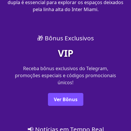
dupla é essencial para explorar os espaços deixados
pela linha alta do Inter Miami.
🎁 Bônus Exclusivos
VIP
Receba bônus exclusivos do Telegram,
promoções especiais e códigos promocionais
únicos!
Ver Bônus
📢 Notícias em Tempo Real