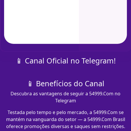
📱 Canal Oficial no Telegram!
📱 Benefícios do Canal
Descubra as vantagens de seguir a 54999.Com no
Telegram
Testada pelo tempo e pelo mercado, a 54999.Com se
mantém na vanguarda do setor — a 54999.Com Brasil
oferece promoções diversas e saques sem restrições.