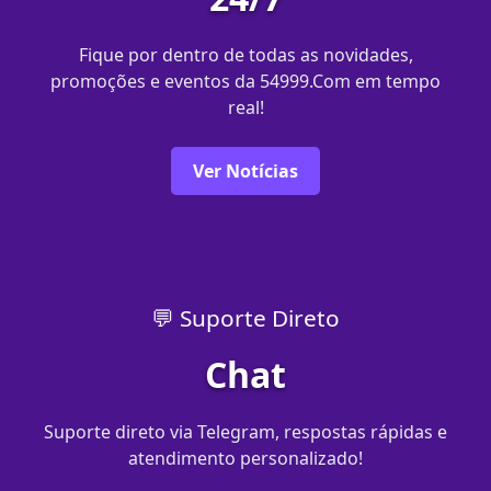
Fique por dentro de todas as novidades,
promoções e eventos da 54999.Com em tempo
real!
Ver Notícias
💬 Suporte Direto
Chat
Suporte direto via Telegram, respostas rápidas e
atendimento personalizado!