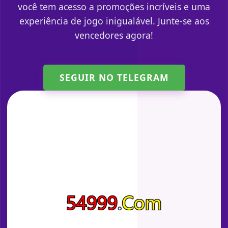
você tem acesso a promoções incríveis e uma
experiência de jogo inigualável. Junte-se aos
vencedores agora!
SEGUIR NO TELEGRAM