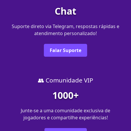
Chat
Suporte direto via Telegram, respostas rápidas e
atendimento personalizado!
Falar Suporte
👥 Comunidade VIP
1000+
Junte-se a uma comunidade exclusiva de
jogadores e compartilhe experiências!