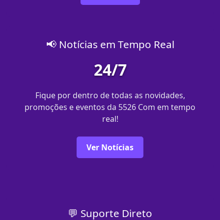
📢 Notícias em Tempo Real
24/7
Fique por dentro de todas as novidades,
promoções e eventos da 5526 Com em tempo
real!
Ver Notícias
💬 Suporte Direto