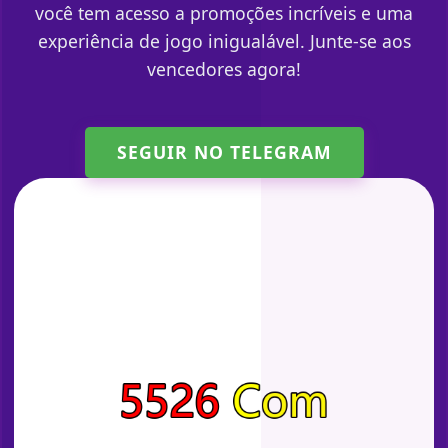
você tem acesso a promoções incríveis e uma
experiência de jogo inigualável. Junte-se aos
vencedores agora!
SEGUIR NO TELEGRAM