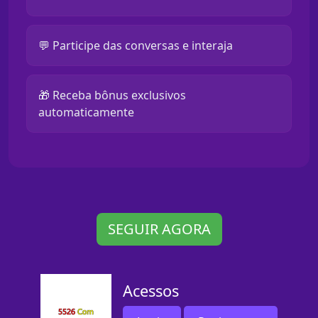
💬 Participe das conversas e interaja
🎁 Receba bônus exclusivos
automaticamente
SEGUIR AGORA
Acessos