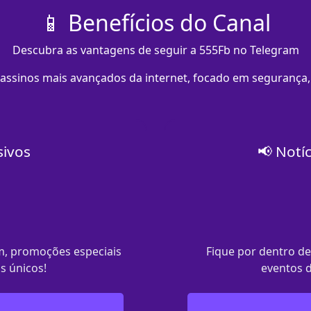
📱 Benefícios do Canal
Descubra as vantagens de seguir a 555Fb no Telegram
assinos mais avançados da internet, focado em segurança, 
sivos
📢 Notí
m, promoções especiais
Fique por dentro d
s únicos!
eventos 