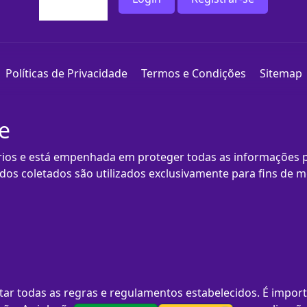
Políticas de Privacidade
Termos e Condições
Sitemap
de
ários e está empenhada em proteger todas as informações 
os coletados são utilizados exclusivamente para fins de m
r todas as regras e regulamentos estabelecidos. É import