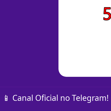
📱 Canal Oficial no Telegram!