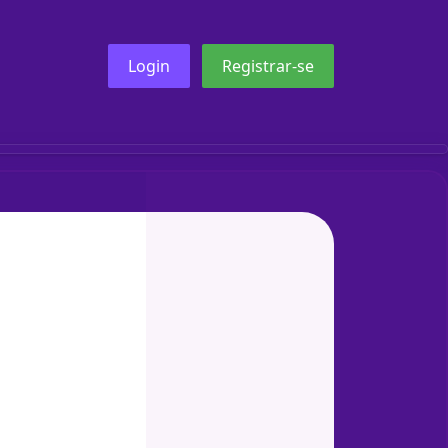
Login
Registrar-se