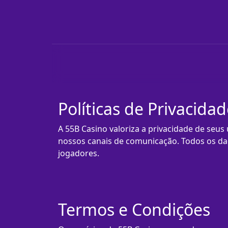
Políticas de Privacida
A 55B Casino valoriza a privacidade de seu
nossos canais de comunicação. Todos os dad
jogadores.
Termos e Condições