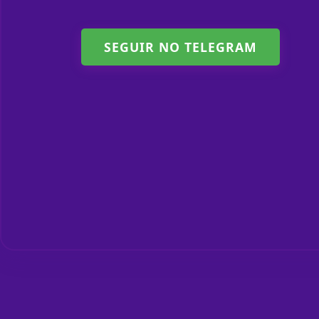
SEGUIR NO TELEGRAM