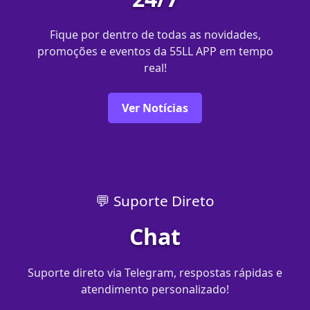
Fique por dentro de todas as novidades,
promoções e eventos da 55LL APP em tempo
real!
Ver Notícias
💬 Suporte Direto
Chat
Suporte direto via Telegram, respostas rápidas e
atendimento personalizado!