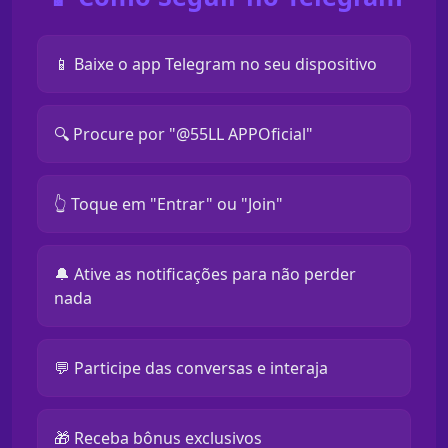
📱 Baixe o app Telegram no seu dispositivo
🔍 Procure por "@55LL APPOficial"
👆 Toque em "Entrar" ou "Join"
🔔 Ative as notificações para não perder
nada
💬 Participe das conversas e interaja
🎁 Receba bônus exclusivos