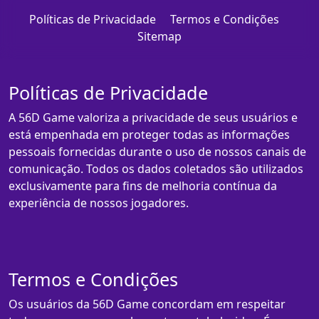
Políticas de Privacidade
Termos e Condições
Sitemap
Políticas de Privacidade
A 56D Game valoriza a privacidade de seus usuários e
está empenhada em proteger todas as informações
pessoais fornecidas durante o uso de nossos canais de
comunicação. Todos os dados coletados são utilizados
exclusivamente para fins de melhoria contínua da
experiência de nossos jogadores.
Termos e Condições
Os usuários da 56D Game concordam em respeitar