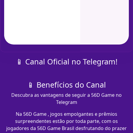
📱 Canal Oficial no Telegram!
📱 Benefícios do Canal
Descubra as vantagens de seguir a 56D Game no
Telegram
Na 56D Game , jogos empolgantes e prêmios
surpreendentes estão por toda parte, com os
jogadores da 56D Game Brasil desfrutando do prazer