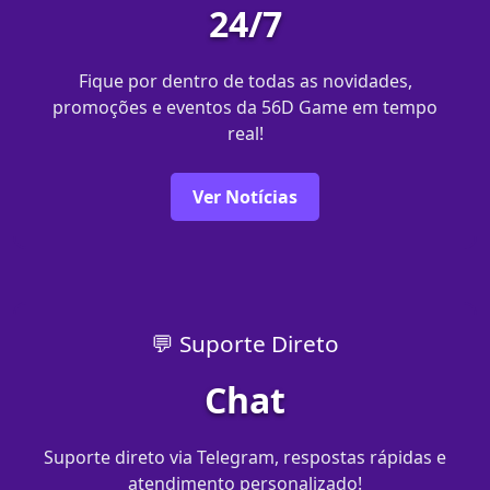
24/7
Fique por dentro de todas as novidades,
promoções e eventos da 56D Game em tempo
real!
Ver Notícias
💬 Suporte Direto
Chat
Suporte direto via Telegram, respostas rápidas e
atendimento personalizado!