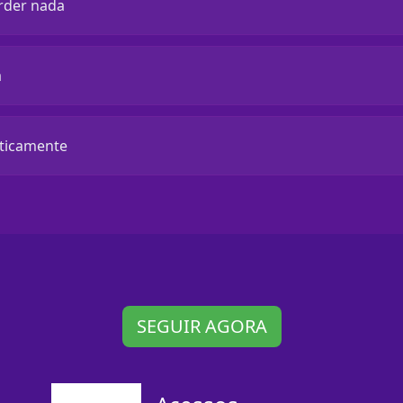
erder nada
a
aticamente
SEGUIR AGORA