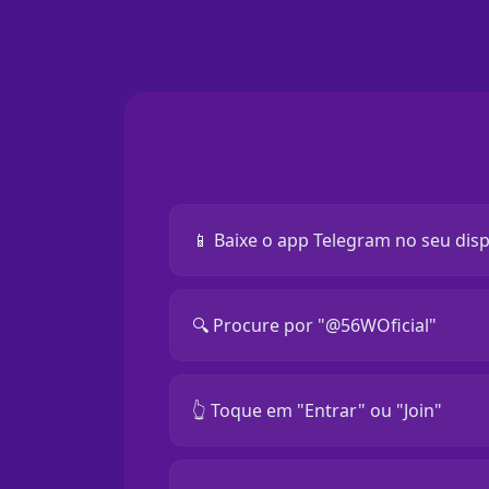
📱 Baixe o app Telegram no seu disp
🔍 Procure por "@56WOficial"
👆 Toque em "Entrar" ou "Join"