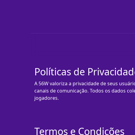
Políticas de Privacida
A 56W valoriza a privacidade de seus usuá
canais de comunicação. Todos os dados cole
jogadores.
Termos e Condições