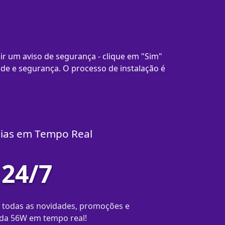
ir um aviso de segurança - clique em "Sim"
dade e segurança. O processo de instalação é
cias em Tempo Real
24/7
e todas as novidades, promoções e
da 56W em tempo real!