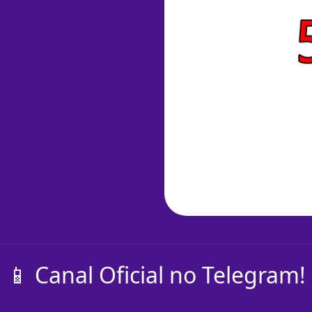
📱 Canal Oficial no Telegram!