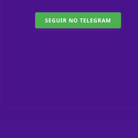
SEGUIR NO TELEGRAM