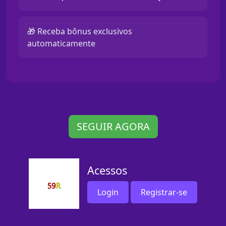
🎁 Receba bônus exclusivos
automaticamente
SEGUIR AGORA
Acessos
Login
Registrar-se