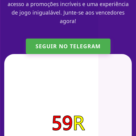
acesso a promoções incríveis e uma experiência
de jogo inigualável. Junte-se aos vencedores
agora!
SEGUIR NO TELEGRAM