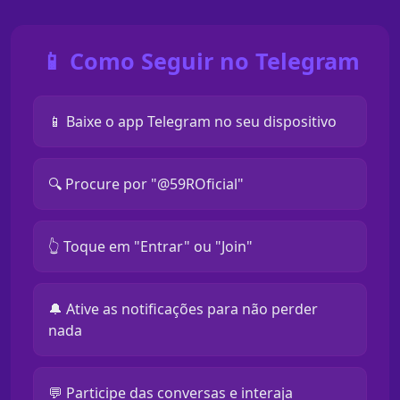
📱 Como Seguir no Telegram
📱 Baixe o app Telegram no seu dispositivo
🔍 Procure por "@59ROficial"
👆 Toque em "Entrar" ou "Join"
🔔 Ative as notificações para não perder
nada
💬 Participe das conversas e interaja