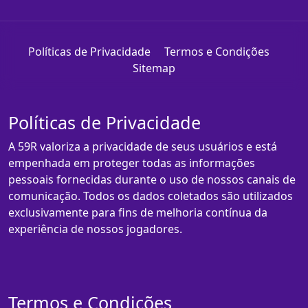
Políticas de Privacidade
Termos e Condições
Sitemap
Políticas de Privacidade
A 59R valoriza a privacidade de seus usuários e está
empenhada em proteger todas as informações
pessoais fornecidas durante o uso de nossos canais de
comunicação. Todos os dados coletados são utilizados
exclusivamente para fins de melhoria contínua da
experiência de nossos jogadores.
Termos e Condições