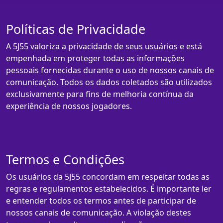
Políticas de Privacidade
A 5J55 valoriza a privacidade de seus usuários e está
empenhada em proteger todas as informações
pessoais fornecidas durante o uso de nossos canais de
comunicação. Todos os dados coletados são utilizados
exclusivamente para fins de melhoria contínua da
experiência de nossos jogadores.
Termos e Condições
Os usuários da 5J55 concordam em respeitar todas as
regras e regulamentos estabelecidos. É importante ler
e entender todos os termos antes de participar de
nossos canais de comunicação. A violação destes