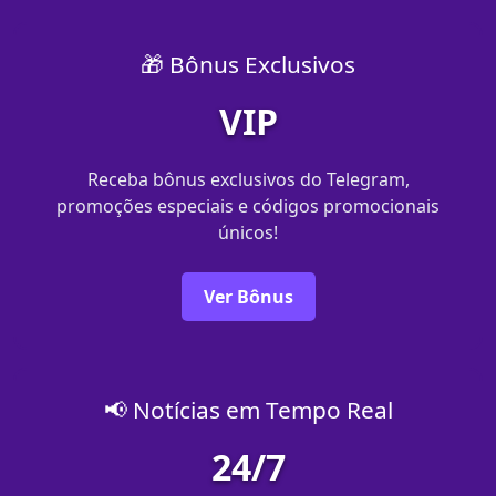
🎁 Bônus Exclusivos
VIP
Receba bônus exclusivos do Telegram,
promoções especiais e códigos promocionais
únicos!
Ver Bônus
📢 Notícias em Tempo Real
24/7