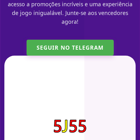
acesso a promoções incríveis e uma experiência
de jogo inigualável. Junte-se aos vencedores
agora!
SEGUIR NO TELEGRAM