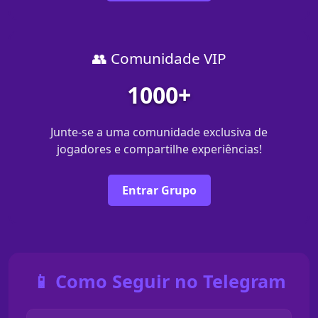
👥 Comunidade VIP
1000+
Junte-se a uma comunidade exclusiva de
jogadores e compartilhe experiências!
Entrar Grupo
📱 Como Seguir no Telegram