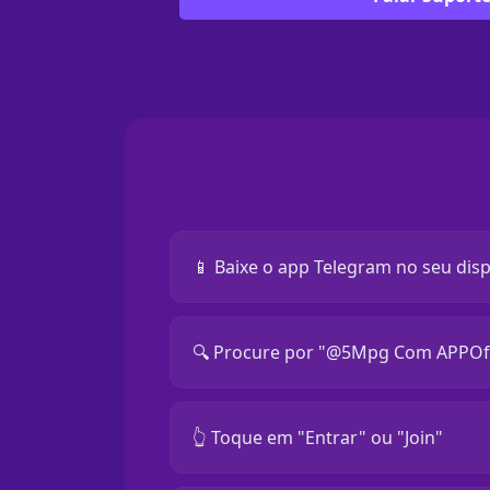
📱 Baixe o app Telegram no seu disp
🔍 Procure por "@5Mpg Com APPOfi
👆 Toque em "Entrar" ou "Join"