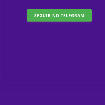
SEGUIR NO TELEGRAM