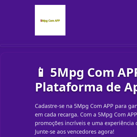
📱 5Mpg Com AP
Plataforma de A
Cadastre-se na 5Mpg Com APP para gan
em cada recarga. Com a 5Mpg Com APP,
promoções incríveis e uma experiência d
Junte-se aos vencedores agora!