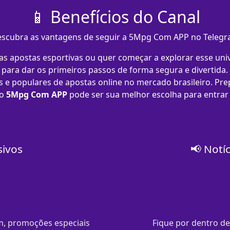
📱 Benefícios do Canal
scubra as vantagens de seguir a 5Mpg Com APP no Teleg
 apostas esportivas ou quer começar a explorar esse univer
 para dar os primeiros passos de forma segura e divertida
s e populares de apostas online no mercado brasileiro. Pre
 o
5Mpg Com APP
pode ser sua melhor escolha para entrar
sivos
📢 Notí
m, promoções especiais
Fique por dentro d