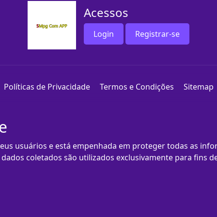
Acessos
Login
Registrar-se
Políticas de Privacidade
Termos e Condições
Sitemap
de
seus usuários e está empenhada em proteger todas as info
dados coletados são utilizados exclusivamente para fins d