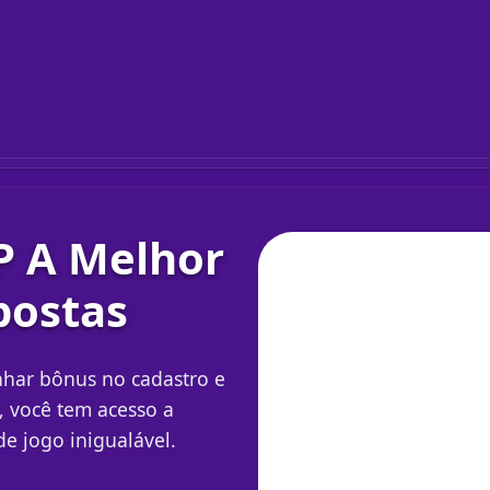
P A Melhor
postas
har bônus no cadastro e
 você tem acesso a
e jogo inigualável.