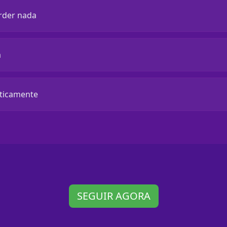
erder nada
a
aticamente
SEGUIR AGORA