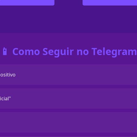
📱 Como Seguir no Telegram
ositivo
cial"