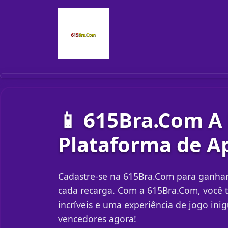
📱 615Bra.Com A
Plataforma de A
Cadastre-se na 615Bra.Com para ganha
cada recarga. Com a 615Bra.Com, você
incríveis e uma experiência de jogo inig
vencedores agora!