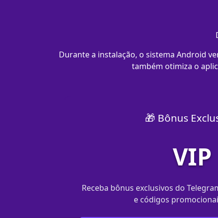
Durante a instalação, o sistema Android ver
também otimiza o aplic
🎁 Bônus Exclu
VIP
Receba bônus exclusivos do Telegra
e códigos promocionai