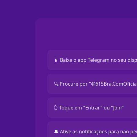
📱 Baixe o app Telegram no seu disp
🔍 Procure por "@615Bra.ComOficia
👆 Toque em "Entrar" ou "Join"
🔔 Ative as notificações para não p