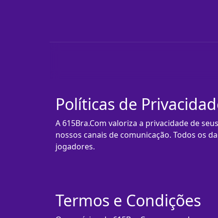
Políticas de Privacida
A 615Bra.Com valoriza a privacidade de se
nossos canais de comunicação. Todos os dad
jogadores.
Termos e Condições