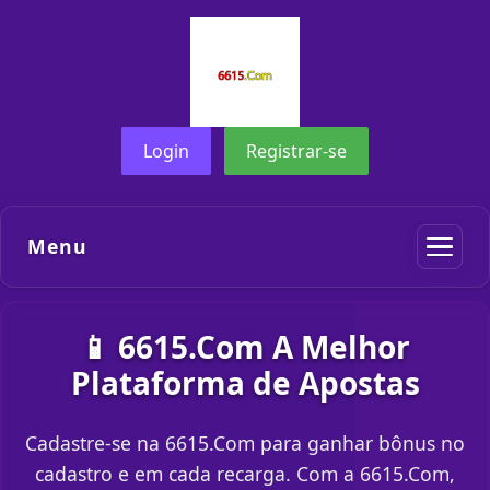
Login
Registrar-se
Menu
📱 6615.Com A Melhor
Plataforma de Apostas
Cadastre-se na 6615.Com para ganhar bônus no
cadastro e em cada recarga. Com a 6615.Com,