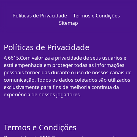
Políticas de Privacidade
Termos e Condições
Sitemap
Políticas de Privacidade
A 6615.Com valoriza a privacidade de seus usuários e
está empenhada em proteger todas as informações
pessoais fornecidas durante o uso de nossos canais de
comunicação. Todos os dados coletados são utilizados
exclusivamente para fins de melhoria contínua da
experiência de nossos jogadores.
Termos e Condições