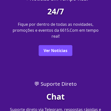
24/7
Fique por dentro de todas as novidades,
promoções e eventos da 6615.Com em tempo
real!
Ver Notícias
💬 Suporte Direto
Chat
Suporte direto via Telegram, respostas rápidas e