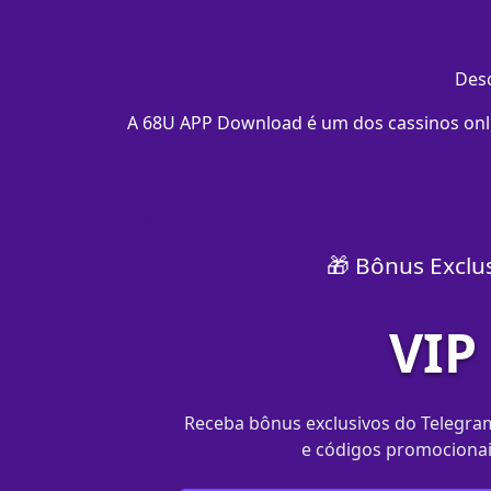
Des
A 68U APP Download é um dos cassinos onli
🎁 Bônus Exclu
VIP
Receba bônus exclusivos do Telegra
e códigos promocionai