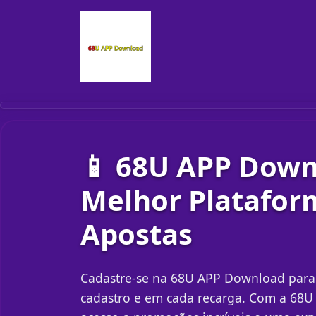
📱 68U APP Down
Melhor Platafor
Apostas
Cadastre-se na 68U APP Download para
cadastro e em cada recarga. Com a 68