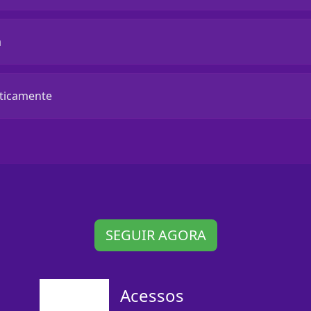
a
aticamente
SEGUIR AGORA
Acessos