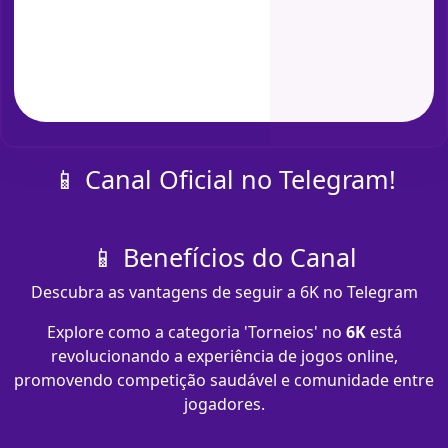
📱 Canal Oficial no Telegram!
📱 Benefícios do Canal
Descubra as vantagens de seguir a 6K no Telegram
Explore como a categoria 'Torneios' no
6K
está
revolucionando a experiência de jogos online,
promovendo competição saudável e comunidade entre
jogadores.