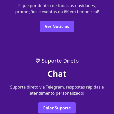
Fique por dentro de todas as novidades,
promoções e eventos da 6K em tempo real!
Ver Notícias
💬 Suporte Direto
Chat
Suporte direto via Telegram, respostas rápidas e
atendimento personalizado!
Falar Suporte