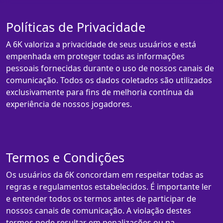
Políticas de Privacidade
A 6K valoriza a privacidade de seus usuários e está
empenhada em proteger todas as informações
pessoais fornecidas durante o uso de nossos canais de
comunicação. Todos os dados coletados são utilizados
exclusivamente para fins de melhoria contínua da
experiência de nossos jogadores.
Termos e Condições
Os usuários da 6K concordam em respeitar todas as
regras e regulamentos estabelecidos. É importante ler
e entender todos os termos antes de participar de
nossos canais de comunicação. A violação destes
termos pode resultar em penalizações ou na