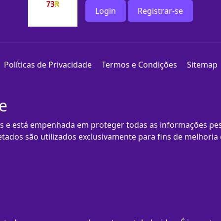
Login
Registrar-se
Políticas de Privacidade
Termos e Condições
Sitemap
de
ios e está empenhada em proteger todas as informações pe
tados são utilizados exclusivamente para fins de melhoria