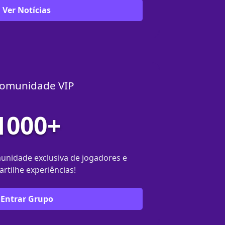
Ver Notícias
Comunidade VIP
1000+
unidade exclusiva de jogadores e
rtilhe experiências!
Entrar Grupo