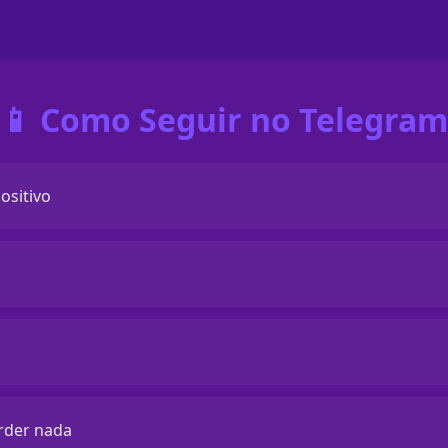
📱 Como Seguir no Telegram
ositivo
erder nada