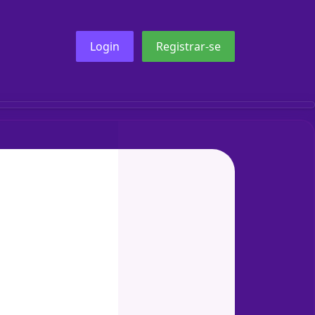
Login
Registrar-se