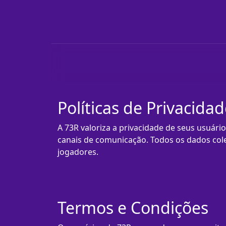
Políticas de Privacida
A 73R valoriza a privacidade de seus usuár
canais de comunicação. Todos os dados cole
jogadores.
Termos e Condições