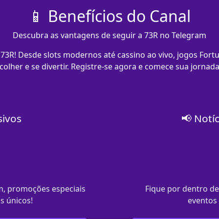
📱 Benefícios do Canal
Descubra as vantagens de seguir a 73R no Telegram
73R! Desde slots modernos até cassino ao vivo, jogos Fort
colher e se divertir. Registre-se agora e comece sua jornada
sivos
📢 Notí
m, promoções especiais
Fique por dentro d
s únicos!
eventos