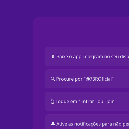
📱 Baixe o app Telegram no seu disp
🔍 Procure por "@73ROficial"
👆 Toque em "Entrar" ou "Join"
🔔 Ative as notificações para não p