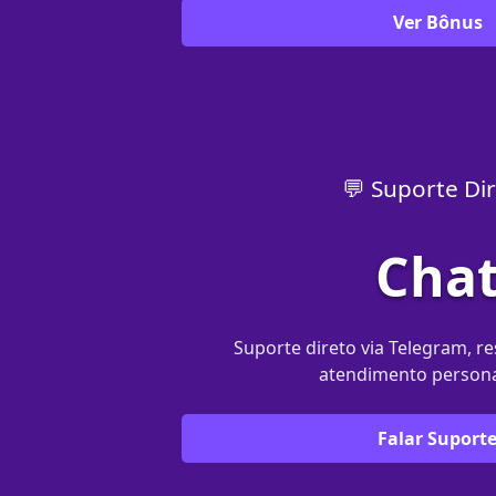
Ver Bônus
💬 Suporte Di
Cha
Suporte direto via Telegram, r
atendimento persona
Falar Suport