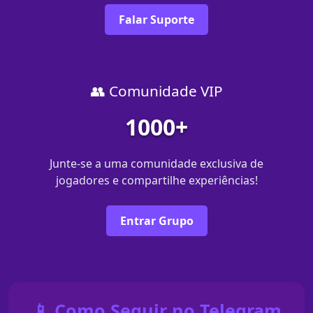
Falar Suporte
👥 Comunidade VIP
1000+
Junte-se a uma comunidade exclusiva de
jogadores e compartilhe experiências!
Entrar Grupo
📱 Como Seguir no Telegram