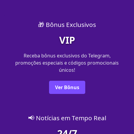
🎁 Bônus Exclusivos
VIP
Receba bônus exclusivos do Telegram,
promoções especiais e códigos promocionais
únicos!
Ver Bônus
📢 Notícias em Tempo Real
24/7