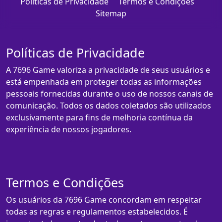
Políticas de Privacidade
Termos e Condições
Sitemap
Políticas de Privacidade
A 7696 Game valoriza a privacidade de seus usuários e
está empenhada em proteger todas as informações
pessoais fornecidas durante o uso de nossos canais de
comunicação. Todos os dados coletados são utilizados
exclusivamente para fins de melhoria contínua da
experiência de nossos jogadores.
Termos e Condições
Os usuários da 7696 Game concordam em respeitar
todas as regras e regulamentos estabelecidos. É