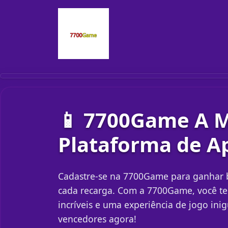
📱 7700Game A 
Plataforma de A
Cadastre-se na 7700Game para ganhar 
cada recarga. Com a 7700Game, você t
incríveis e uma experiência de jogo inig
vencedores agora!