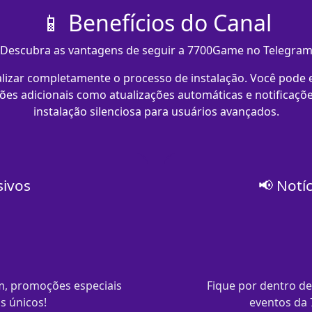
📱 Benefícios do Canal
Descubra as vantagens de seguir a 7700Game no Telegra
lizar completamente o processo de instalação. Você pode es
ções adicionais como atualizações automáticas e notificaç
instalação silenciosa para usuários avançados.
sivos
📢 Notí
m, promoções especiais
Fique por dentro d
s únicos!
eventos da