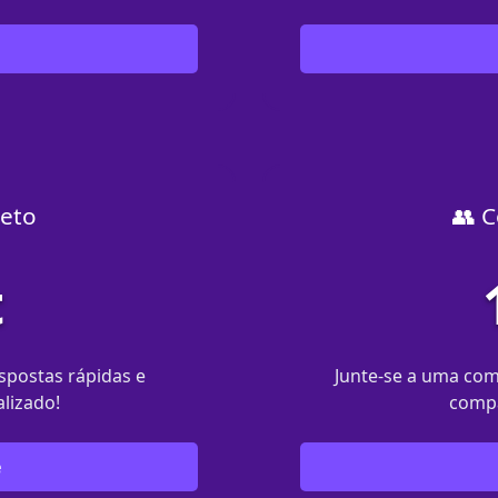
reto
👥 
t
espostas rápidas e
Junte-se a uma com
lizado!
compa
e