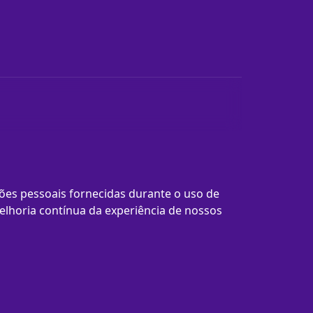
ões pessoais fornecidas durante o uso de
elhoria contínua da experiência de nossos