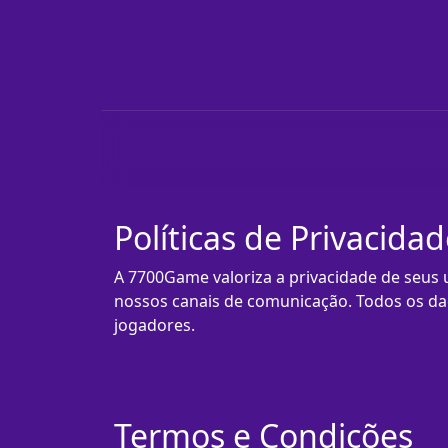
Políticas de Privacida
A 7700Game valoriza a privacidade de seus
nossos canais de comunicação. Todos os dad
jogadores.
Termos e Condições