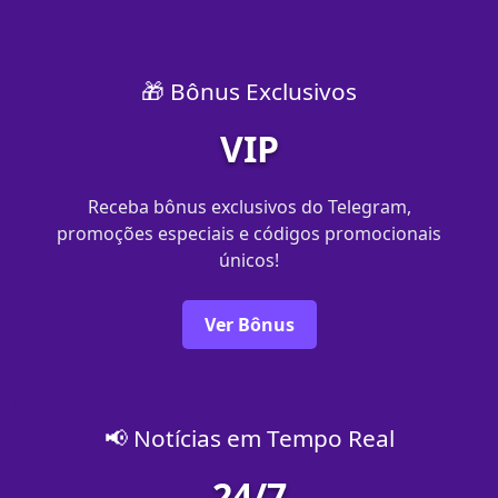
🎁 Bônus Exclusivos
VIP
Receba bônus exclusivos do Telegram,
promoções especiais e códigos promocionais
únicos!
Ver Bônus
📢 Notícias em Tempo Real
24/7