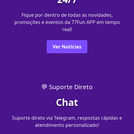
Fique por dentro de todas as novidades,
promoções e eventos da 77Fun APP em tempo
real!
Ver Notícias
💬 Suporte Direto
Chat
Suporte direto via Telegram, respostas rápidas e
atendimento personalizado!