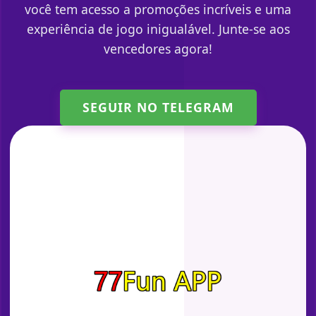
você tem acesso a promoções incríveis e uma
experiência de jogo inigualável. Junte-se aos
vencedores agora!
SEGUIR NO TELEGRAM