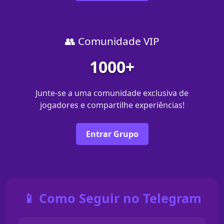
👥 Comunidade VIP
1000+
Junte-se a uma comunidade exclusiva de
jogadores e compartilhe experiências!
Entrar Grupo
📱 Como Seguir no Telegram