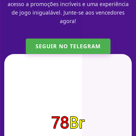
acesso a promoções incríveis e uma experiência
de jogo inigualável. Junte-se aos vencedores
agora!
SEGUIR NO TELEGRAM