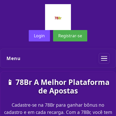
Login
Registrar-se
Menu
📱 78Br A Melhor Plataforma
de Apostas
Cadastre-se na 78Br para ganhar bônus no
cadastro e em cada recarga. Com a 78Br, você tem