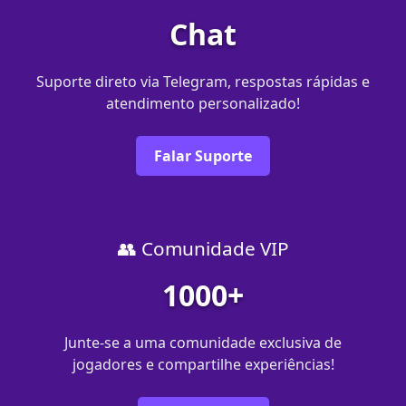
Chat
Suporte direto via Telegram, respostas rápidas e
atendimento personalizado!
Falar Suporte
👥 Comunidade VIP
1000+
Junte-se a uma comunidade exclusiva de
jogadores e compartilhe experiências!