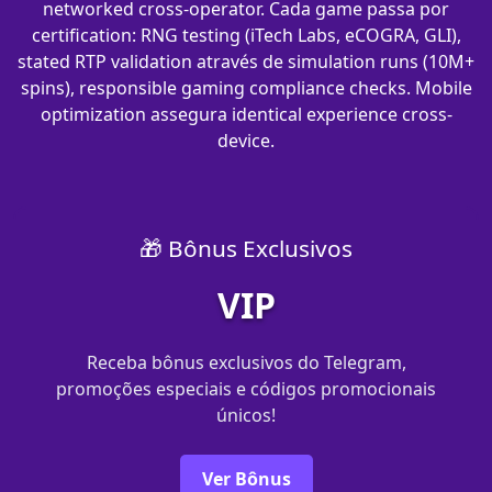
networked cross-operator. Cada game passa por
certification: RNG testing (iTech Labs, eCOGRA, GLI),
stated RTP validation através de simulation runs (10M+
spins), responsible gaming compliance checks. Mobile
optimization assegura identical experience cross-
device.
🎁 Bônus Exclusivos
VIP
Receba bônus exclusivos do Telegram,
promoções especiais e códigos promocionais
únicos!
Ver Bônus