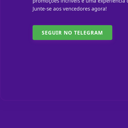
promoções incríveis e uma experiência d
Junte-se aos vencedores agora!
SEGUIR NO TELEGRAM