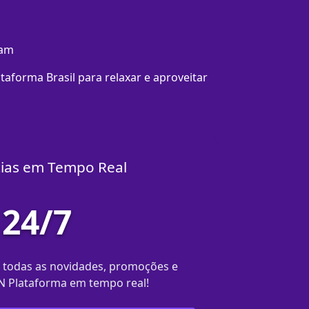
ram
aforma Brasil para relaxar e aproveitar
cias em Tempo Real
24/7
e todas as novidades, promoções e
N Plataforma em tempo real!