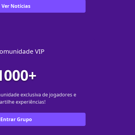
Ver Notícias
Comunidade VIP
1000+
unidade exclusiva de jogadores e
rtilhe experiências!
Entrar Grupo