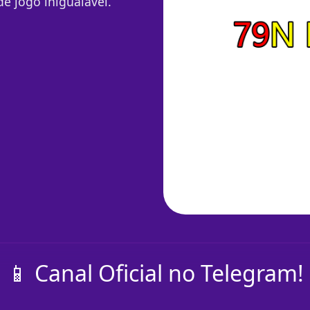
e jogo inigualável.
📱 Canal Oficial no Telegram!