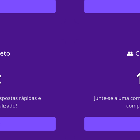
reto
👥 
t
espostas rápidas e
Junte-se a uma com
lizado!
compa
e