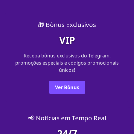
🎁 Bônus Exclusivos
VIP
Receba bônus exclusivos do Telegram,
promoções especiais e códigos promocionais
únicos!
Ver Bônus
📢 Notícias em Tempo Real
24/7