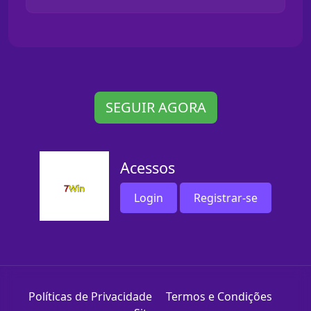
SEGUIR AGORA
Acessos
Login
Registrar-se
Políticas de Privacidade
Termos e Condições