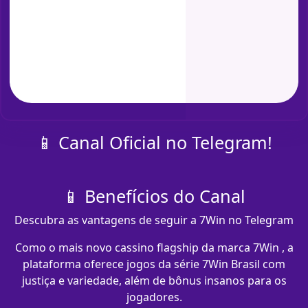
📱 Canal Oficial no Telegram!
📱 Benefícios do Canal
Descubra as vantagens de seguir a 7Win no Telegram
Como o mais novo cassino flagship da marca 7Win , a
plataforma oferece jogos da série 7Win Brasil com
justiça e variedade, além de bônus insanos para os
jogadores.