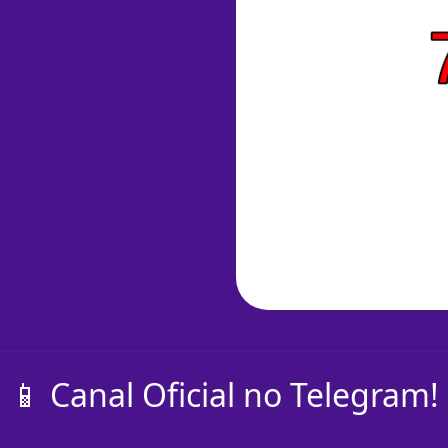
📱 Canal Oficial no Telegram!