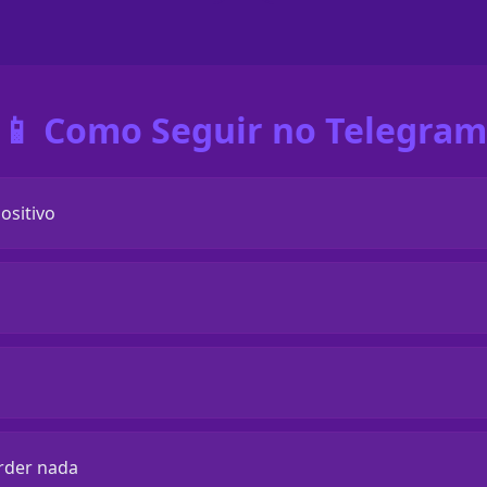
📱 Como Seguir no Telegram
ositivo
erder nada