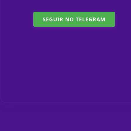
SEGUIR NO TELEGRAM