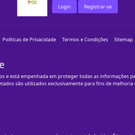
Login
Registrar-se
Políticas de Privacidade
Termos e Condições
Sitemap
de
rios e está empenhada em proteger todas as informações p
tados são utilizados exclusivamente para fins de melhoria