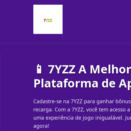
📱 7YZZ A Melho
Plataforma de A
Cadastre-se na 7YZZ para ganhar bônus
recarga. Com a 7YZZ, você tem acesso a
uma experiência de jogo inigualável. J
agora!