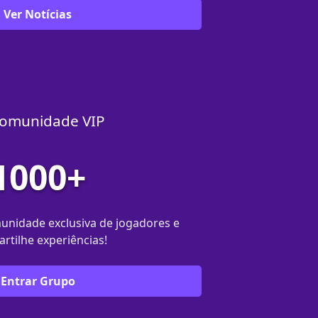
Ver Notícias
Comunidade VIP
1000+
unidade exclusiva de jogadores e
rtilhe experiências!
Entrar Grupo