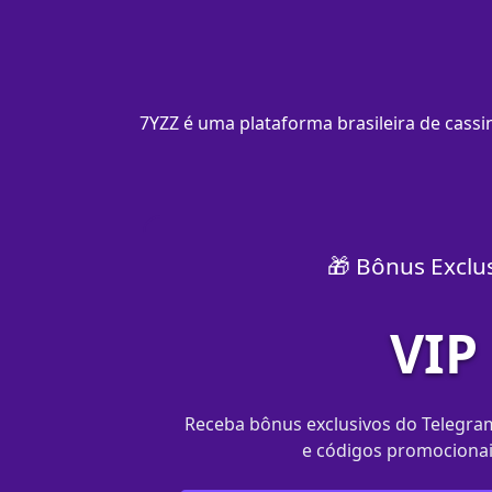
7YZZ é uma plataforma brasileira de cass
🎁 Bônus Exclu
VIP
Receba bônus exclusivos do Telegra
e códigos promocionai